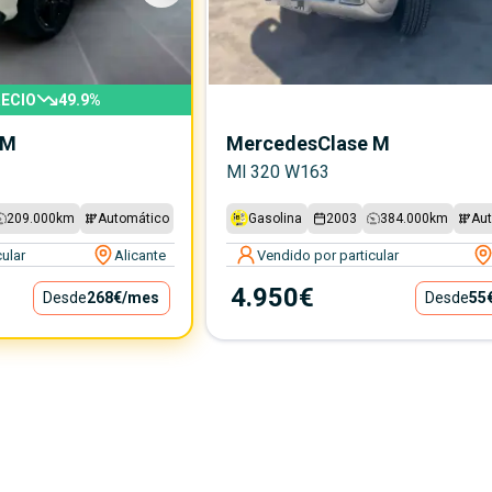
ECIO
49.9
%
 M
Mercedes
Clase M
Ml 320 W163
209.000
km
Automático
Gasolina
2003
384.000
km
Au
ular
Alicante
Vendido por particular
4.950€
Desde
268€
/mes
Desde
55