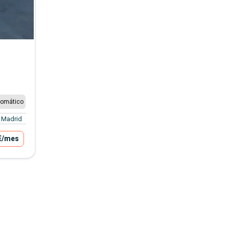
tomático
Madrid
€
/mes