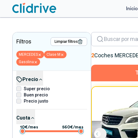
Inicio
Filtros
Limpiar filtros
2
Coches
MERCED
MERCEDES
Clase M
Gasolina
Precio
Super precio
Buen precio
Precio justo
Cuota
10
€/mes
560
€/mes