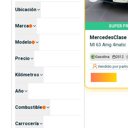
Ubicación
Marca
SUPER PR
Mercedes
Clase
Modelo
Ml 63 Amg 4matic
Gasolina
2012
Precio
Vendido por partic
Kilómetros
24.300€
Año
Combustible
Carrocería