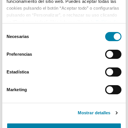
funcionamiento del sitio web. Puedes aceptar todas las
cookies pulsando el botón “Aceptar todo” o configurarlas
pulsando en “Personalizar”, o rechazar su uso clicando
en “Rechazar todas”. Más información en la
Política de
Cookies
.
Selección
Necesarias
de
consentimiento
Preferencias
Estadística
Marketing
Mostrar detalles