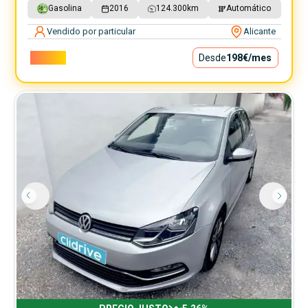
Gasolina
2016
124.300
km
Automático
Vendido por particular
Alicante
17.900€
Desde
198€
/mes