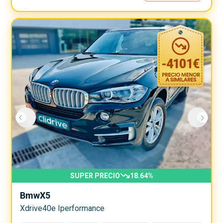
-
4101
€
SUPER PRECIO
18.64
%
Bmw
X5
Xdrive40e Iperformance