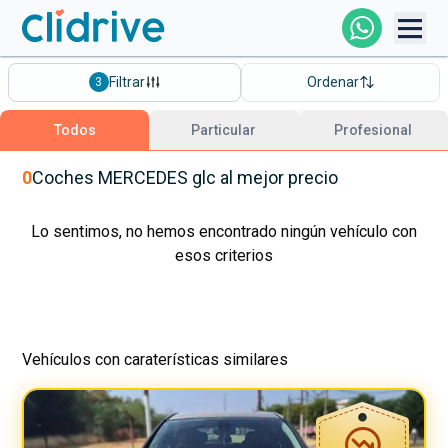
Comprar Coche
Filtrar
Ordenar
3
Todos Los Coches
Todos
Particular
Profesional
Profesional
0
Coches
MERCEDES
glc
al mejor precio
Particular
Lo sentimos, no hemos encontrado ningún vehículo con
esos criterios
Financiación
Vehículos con caraterísticas similares
Clidrive