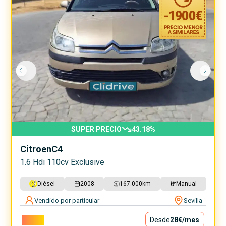
-
1900
€
SUPER PRECIO
43.18
%
Citroen
C4
1.6 Hdi 110cv Exclusive
Diésel
2008
167.000
km
Manual
Vendido por particular
Sevilla
2.500€
Desde
28€
/mes