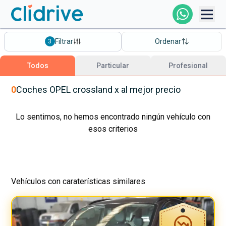
Comprar Coche
Filtrar
Ordenar
3
Todos Los Coches
Todos
Particular
Profesional
Profesional
0
Coches
OPEL
crossland x
al mejor precio
Particular
Lo sentimos, no hemos encontrado ningún vehículo con
esos criterios
Financiación
Vehículos con caraterísticas similares
Clidrive