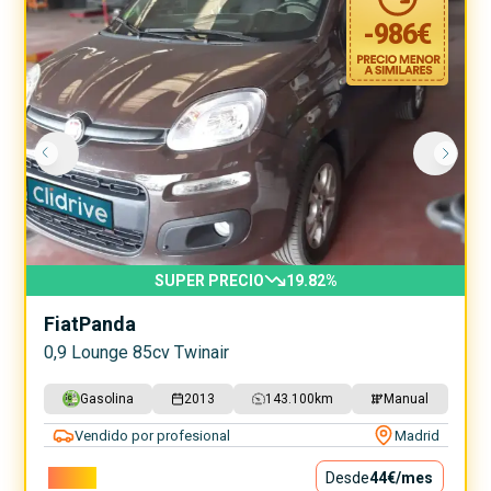
-
986
€
SUPER PRECIO
19.82
%
Fiat
Panda
0,9 Lounge 85cv Twinair
Gasolina
2013
143.100
km
Manual
Vendido por profesional
Madrid
3.990€
Desde
44€
/mes