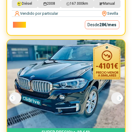
Diésel
2008
167.000
km
Manual
Vendido por particular
Sevilla
2.500€
Desde
28€
/mes
-
4101
€