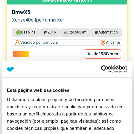
SUPER PRECIO
18.64
%
Bmw
X5
Xdrive40e Iperformance
Gasolina
2016
124.300
km
Automático
Vendido por particular
Alicante
17.900€
Desde
198€
/mes
Esta página web usa cookies
Utilizamos cookies propias y de terceros para fines
analíticos y para mostrarte publicidad personalizada en
base a un perfil elaborado a partir de tus hábitos de
navegación (por ejemplo, páginas visitadas); así como
cookies técnicas propias que permiten el adecuado