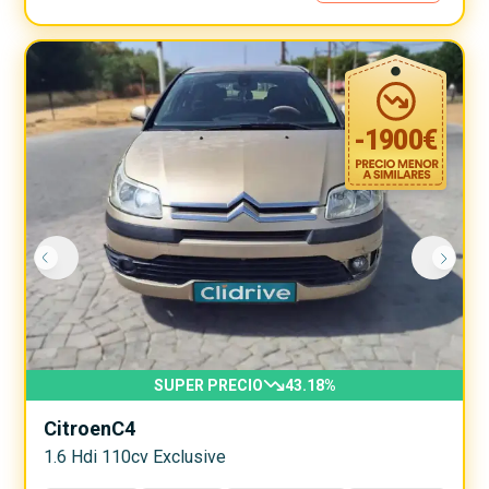
-
1900
€
SUPER PRECIO
43.18
%
Citroen
C4
1.6 Hdi 110cv Exclusive