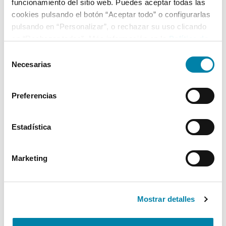
funcionamiento del sitio web. Puedes aceptar todas las
cookies pulsando el botón “Aceptar todo” o configurarlas
pulsando en “Personalizar”, o rechazar su uso clicando
en “Rechazar todas”. Más información en la
Política de
Cookies
.
Selección
Necesarias
de
consentimiento
Preferencias
Estadística
Marketing
Mostrar detalles