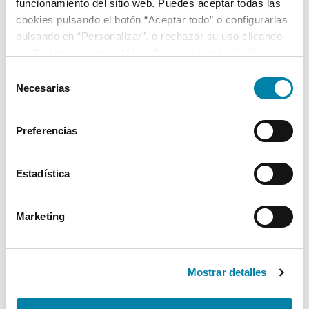
funcionamiento del sitio web. Puedes aceptar todas las
cookies pulsando el botón “Aceptar todo” o configurarlas
pulsando en “Personalizar”, o rechazar su uso clicando
en “Rechazar todas”. Más información en la
Política de
Cookies
.
Selección
Necesarias
de
consentimiento
Preferencias
Estadística
Marketing
Mostrar detalles