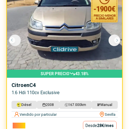
-
1900
€
SUPER PRECIO
43.18
%
Citroen
C4
1.6 Hdi 110cv Exclusive
Diésel
2008
167.000
km
Manual
Vendido por particular
Sevilla
2.500€
Desde
28€
/mes