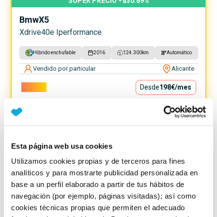
SUPER PRECIO
30.89
%
Bmw
X5
Xdrive40e Iperformance
Híbrido enchufable
2016
124.300
km
Automático
Vendido por particular
Alicante
17.900€
Desde
198€
/mes
Esta página web usa cookies
Utilizamos cookies propias y de terceros para fines
analíticos y para mostrarte publicidad personalizada en
base a un perfil elaborado a partir de tus hábitos de
navegación (por ejemplo, páginas visitadas); así como
cookies técnicas propias que permiten el adecuado