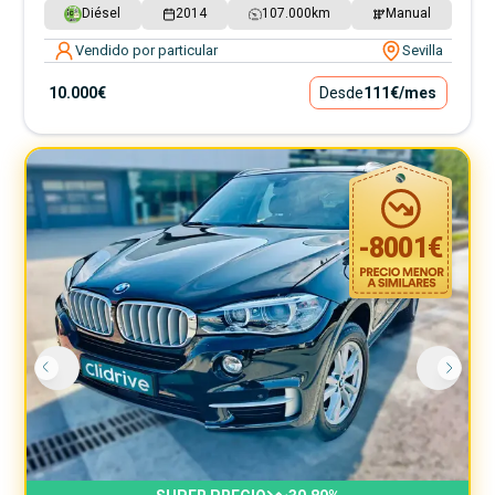
Diésel
2014
107.000
km
Manual
Vendido por particular
Sevilla
10.000€
Desde
111€
/mes
-
8001
€