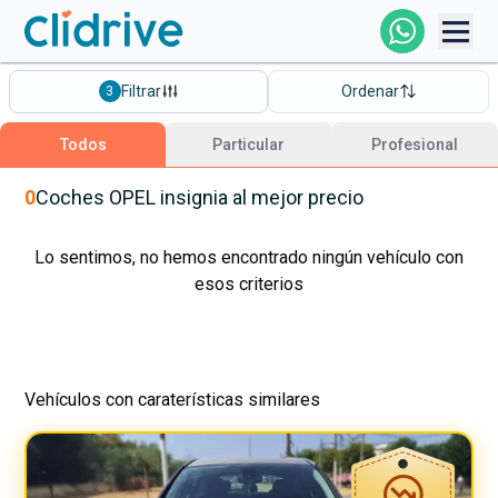
Comprar Coche
Filtrar
Ordenar
3
Todos Los Coches
Todos
Particular
Profesional
Profesional
0
Coches
OPEL
insignia
al mejor precio
Particular
Lo sentimos, no hemos encontrado ningún vehículo con
esos criterios
Financiación
Vehículos con caraterísticas similares
Clidrive