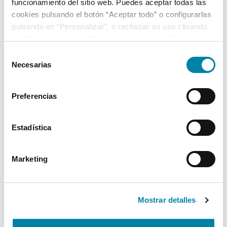
funcionamiento del sitio web. Puedes aceptar todas las
cookies pulsando el botón “Aceptar todo” o configurarlas
pulsando en “Personalizar”, o rechazar su uso clicando
en “Rechazar todas”. Más información en la
Política de
Cookies
.
Selección
Necesarias
de
consentimiento
Preferencias
Estadística
Marketing
Mostrar detalles