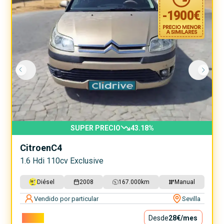
-
1900
€
SUPER PRECIO
43.18
%
Citroen
C4
1.6 Hdi 110cv Exclusive
Diésel
2008
167.000
km
Manual
Vendido por particular
Sevilla
2.500€
Desde
28€
/mes