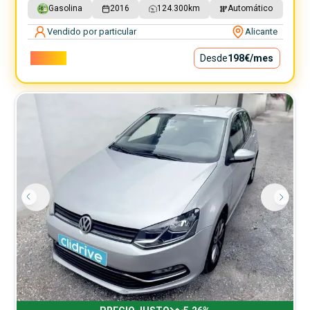
Gasolina
2016
124.300
km
Automático
Vendido por particular
Alicante
17.900€
Desde
198€
/mes