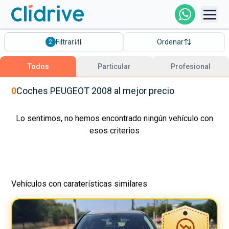
Comprar Coche
Filtrar
Ordenar
2
Todos Los Coches
Todos
Particular
Profesional
Profesional
0
Coches
PEUGEOT
2008
al mejor precio
Particular
Lo sentimos, no hemos encontrado ningún vehículo con
esos criterios
Financiación
Vehículos con caraterísticas similares
Clidrive