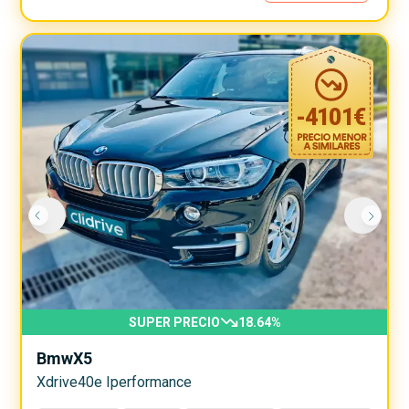
-
4101
€
SUPER PRECIO
18.64
%
Bmw
X5
Xdrive40e Iperformance