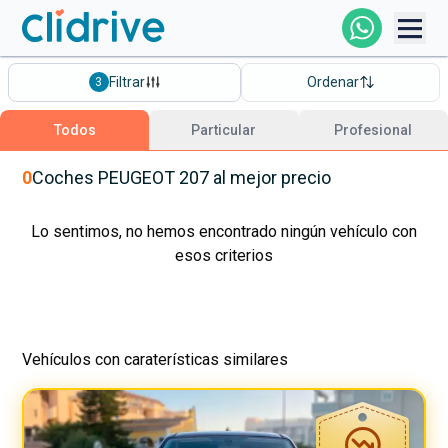
Comprar Coche
Filtrar
Ordenar
3
Todos Los Coches
Todos
Particular
Profesional
Profesional
0
Coches
PEUGEOT
207
al mejor precio
Particular
Lo sentimos, no hemos encontrado ningún vehículo con
esos criterios
Financiación
Vehículos con caraterísticas similares
Clidrive