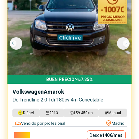
-
1007
€
BUEN PRECIO
7.35
%
Volkswagen
Amarok
Dc Trendline 2.0 Tdi 180cv 4m Conectable
Diésel
2013
159.450
km
Manual
Vendido por profesional
Madrid
12.690€
Desde
140€
/mes