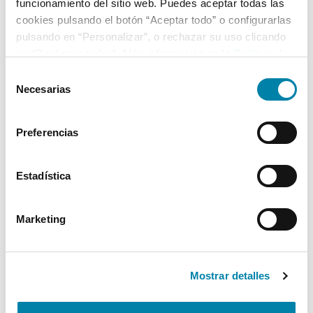
funcionamiento del sitio web. Puedes aceptar todas las
cookies pulsando el botón “Aceptar todo” o configurarlas
pulsando en “Personalizar”, o rechazar su uso clicando
en “Rechazar todas”. Más información en la
Política de
Cookies
.
Selección
Necesarias
de
consentimiento
Preferencias
Estadística
Marketing
Mostrar detalles