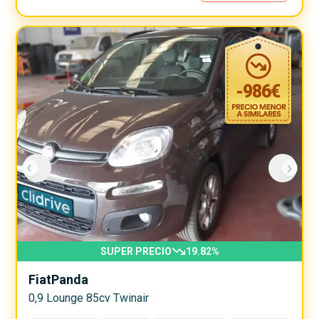
-
986
€
SUPER PRECIO
19.82
%
Fiat
Panda
0,9 Lounge 85cv Twinair