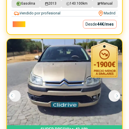
Gasolina
2013
143.100
km
Manual
Vendido por profesional
Madrid
3.990€
Desde
44€
/mes
-
1900
€