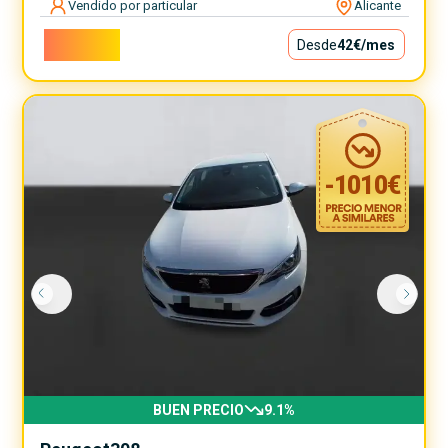
Vendido por particular
Alicante
3.800€
Desde
42€
/mes
-
1010
€
BUEN PRECIO
9.1
%