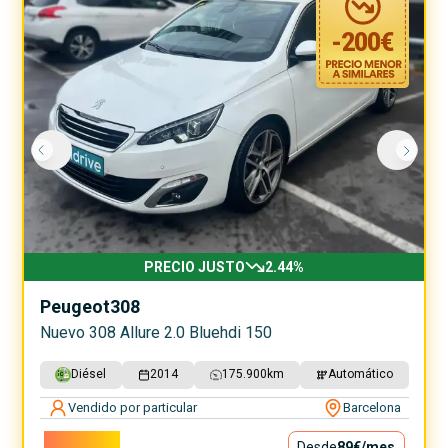
-
200
€
PRECIO JUSTO
2.44
%
Peugeot
308
Nuevo 308 Allure 2.0 Bluehdi 150
Diésel
2014
175.900
km
Automático
Vendido por particular
Barcelona
8.000€
Desde
89€
/mes