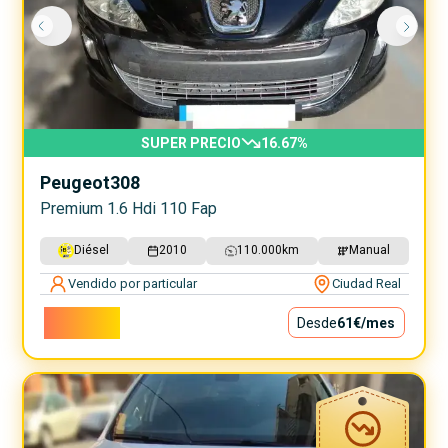
SUPER PRECIO
16.67
%
Peugeot
308
Premium 1.6 Hdi 110 Fap
Diésel
2010
110.000
km
Manual
Vendido por particular
Ciudad Real
5.500€
Desde
61€
/mes