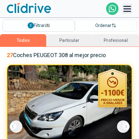
Comprar Coche
Filtrar
Ordenar
3
Todos Los Coches
Todos
Particular
Profesional
Profesional
27
Coches
PEUGEOT
308
al mejor precio
Particular
-
1100
€
Financiación
Clidrive