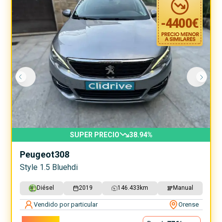
-
4400
€
SUPER PRECIO
38.94
%
Peugeot
308
Style 1.5 Bluehdi
Diésel
2019
146.433
km
Manual
Vendido por particular
Orense