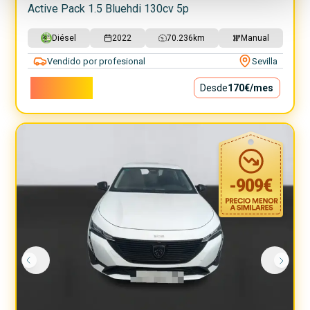
Active Pack 1.5 Bluehdi 130cv 5p
Diésel
2022
70.236
km
Manual
Vendido por profesional
Sevilla
15.400€
Desde
170€
/mes
-
909
€