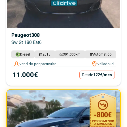
Peugeot
308
Sw Gt 180 Eat6
Diésel
2015
301.000
km
Automático
Vendido por particular
Valladolid
11.000€
Desde
122€
/mes
-
800
€