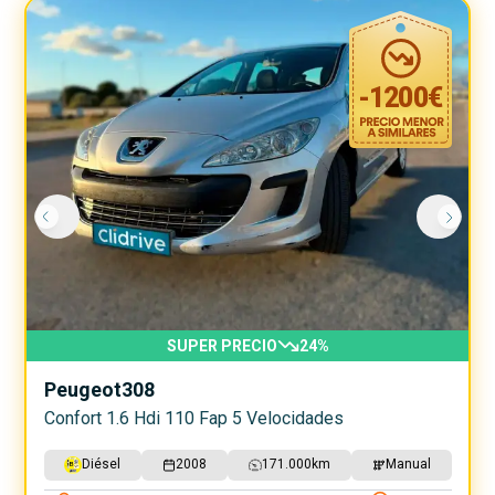
-
1200
€
SUPER PRECIO
24
%
Peugeot
308
Confort 1.6 Hdi 110 Fap 5 Velocidades
Diésel
2008
171.000
km
Manual