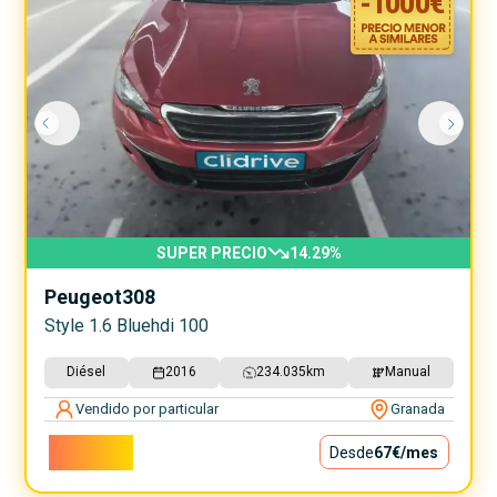
-
1000
€
SUPER PRECIO
14.29
%
Peugeot
308
Style 1.6 Bluehdi 100
Diésel
2016
234.035
km
Manual
Vendido por particular
Granada
6.000€
Desde
67€
/mes