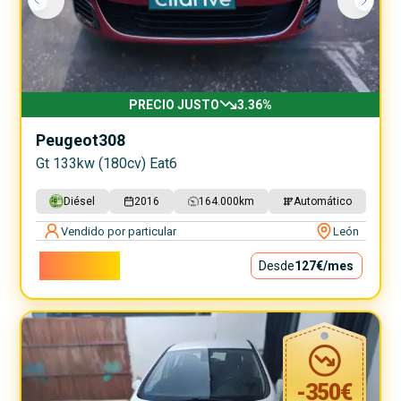
PRECIO JUSTO
3.36
%
Peugeot
308
Gt 133kw (180cv) Eat6
Diésel
2016
164.000
km
Automático
Vendido por particular
León
11.500€
Desde
127€
/mes
-
350
€