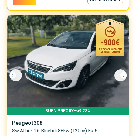
-
900
€
BUEN PRECIO
9.28
%
Peugeot
308
Sw Allure 1.6 Bluehdi 88kw (120cv) Eat6