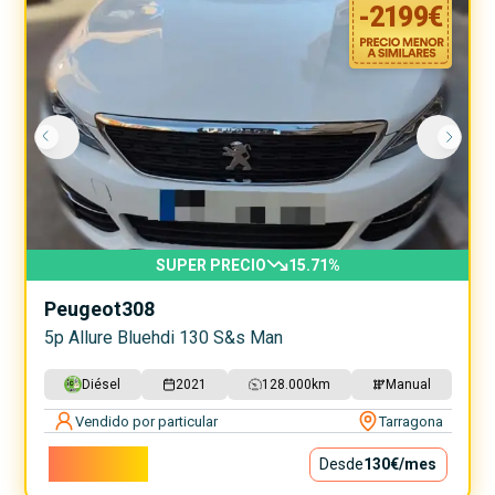
-
2199
€
SUPER PRECIO
15.71
%
Peugeot
308
5p Allure Bluehdi 130 S&s Man
Diésel
2021
128.000
km
Manual
Vendido por particular
Tarragona
11.800€
Desde
130€
/mes