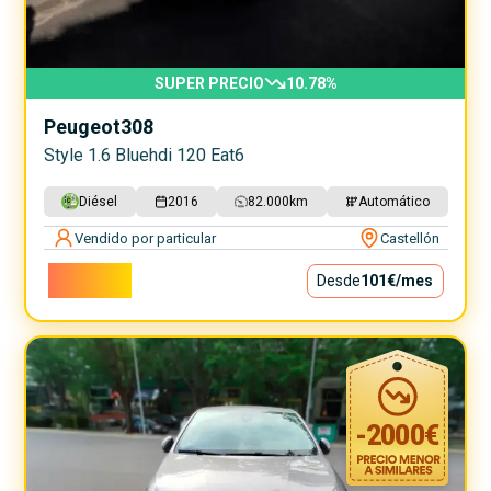
SUPER PRECIO
10.78
%
Peugeot
308
Style 1.6 Bluehdi 120 Eat6
Diésel
2016
82.000
km
Automático
Vendido por particular
Castellón
9.100€
Desde
101€
/mes
-
2000
€