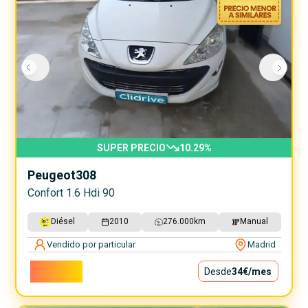
SUPER PRECIO
10.29
%
Peugeot
308
Confort 1.6 Hdi 90
Diésel
2010
276.000
km
Manual
Vendido por particular
Madrid
3.050€
Desde
34€
/mes