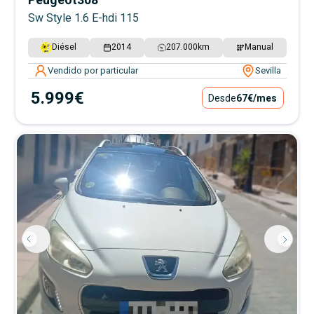
Sw Style 1.6 E-hdi 115
Diésel
2014
207.000
km
Manual
Vendido por particular
Sevilla
5.999€
Desde
67€
/mes