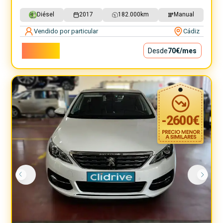
Diésel
2017
182.000
km
Manual
Vendido por particular
Cádiz
6.300€
Desde
70€
/mes
-
2600
€