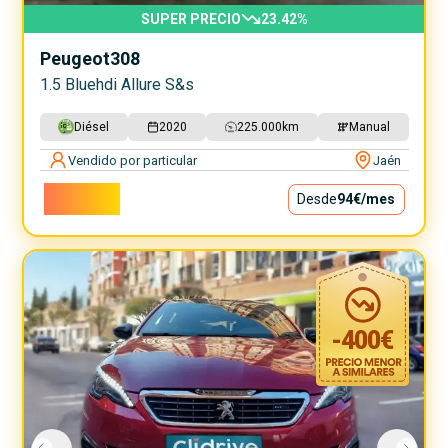
SUPER PRECIO
23.42
%
Peugeot
308
1.5 Bluehdi Allure S&s
Diésel
2020
225.000
km
Manual
Vendido por particular
Jaén
8.500€
Desde
94€
/mes
-
400
€