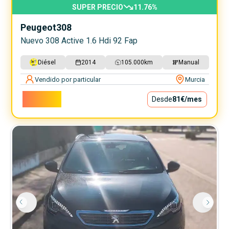
SUPER PRECIO
11.76
%
Peugeot
308
Nuevo 308 Active 1.6 Hdi 92 Fap
Diésel
2014
105.000
km
Manual
Vendido por particular
Murcia
7.300€
Desde
81€
/mes