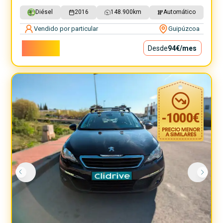
Diésel
2016
148.900
km
Automático
Vendido por particular
Guipúzcoa
8.500€
Desde
94€
/mes
-
1000
€