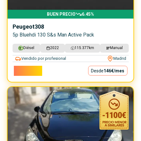
BUEN PRECIO
6.45
%
Peugeot
308
5p Bluehdi 130 S&s Man Active Pack
Diésel
2022
115.377
km
Manual
Vendido por profesional
Madrid
13.190€
Desde
146€
/mes
-
1100
€