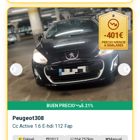
-
401
€
BUEN PRECIO
5.21
%
Peugeot
308
Cc Active 1.6 E-hdi 112 Fap
Diésel
2012
204.757
km
Manual