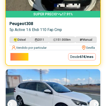
SUPER PRECIO
17.91
%
Peugeot
308
5p Active 1.6 Ehdi 110 Fap Cmp
Diésel
2011
151.000
km
Manual
Vendido por particular
Sevilla
5.500€
Desde
61€
/mes