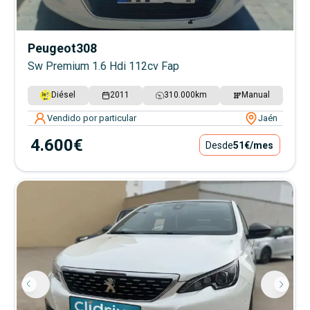
Peugeot
308
Sw Premium 1.6 Hdi 112cv Fap
Diésel
2011
310.000
km
Manual
Vendido por particular
Jaén
4.600€
Desde
51€
/mes