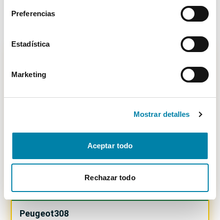
9.500€
Preferencias
Desde
105€
/mes
Estadística
Marketing
-
499
€
Mostrar detalles
Aceptar todo
Rechazar todo
PRECIO JUSTO
3.14
%
Peugeot
308