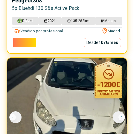
Peugeot
308
5p Bluehdi 130 S&s Active Pack
Diésel
2021
135.282
km
Manual
Vendido por profesional
Madrid
9.690€
Desde
107€
/mes
-
1200
€