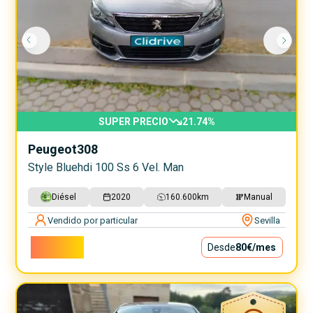
SUPER PRECIO
21.74
%
Peugeot
308
Style Bluehdi 100 Ss 6 Vel. Man
Diésel
2020
160.600
km
Manual
Vendido por particular
Sevilla
7.200€
Desde
80€
/mes