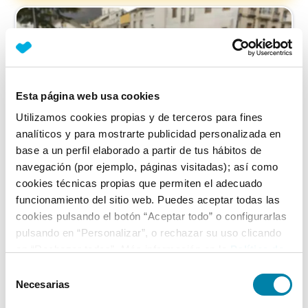
Esta página web usa cookies
Utilizamos cookies propias y de terceros para fines
analíticos y para mostrarte publicidad personalizada en
base a un perfil elaborado a partir de tus hábitos de
navegación (por ejemplo, páginas visitadas); así como
cookies técnicas propias que permiten el adecuado
funcionamiento del sitio web. Puedes aceptar todas las
cookies pulsando el botón “Aceptar todo” o configurarlas
Peugeot
308
pulsando en “Personalizar”, o rechazar su uso clicando
5p Style 1.6 Bluehdi 120
en “Rechazar todas”. Más información en la
Política de
Cookies
.
Selección
Diésel
2016
162.000
km
Manual
Necesarias
de
Vendido por particular
Lugo
consentimiento