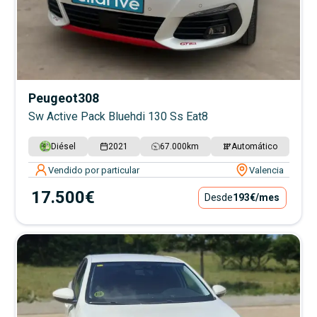
Peugeot
308
Sw Active Pack Bluehdi 130 Ss Eat8
Diésel
2021
67.000
km
Automático
Vendido por particular
Valencia
17.500€
Desde
193€
/mes