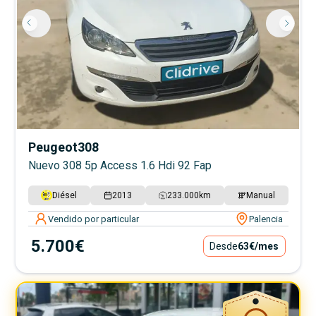
Peugeot
308
Nuevo 308 5p Access 1.6 Hdi 92 Fap
Diésel
2013
233.000
km
Manual
Vendido por particular
Palencia
5.700€
Desde
63€
/mes