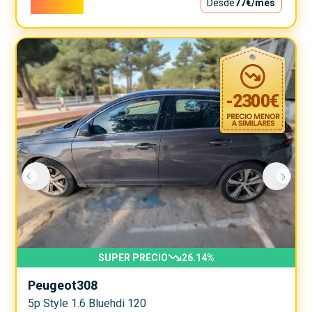
6.900€
Desde
77€
/mes
-
2300
€
SUPER PRECIO
26.14
%
Peugeot
308
5p Style 1.6 Bluehdi 120