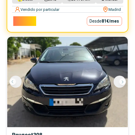
Vendido por particular
Madrid
7.299€
Desde
81€
/mes
Peugeot
308