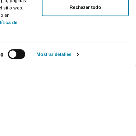
mplo, páginas
Rechazar todo
 sitio web.
do en
lítica de
ng
Mostrar detalles
Legal