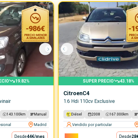
-
986
€
-
1
ECIO
19.82
%
SUPER PRECIO
43.18
%
Citroen
C4
inair
1.6 Hdi 110cv Exclusive
143.100
km
Manual
Diésel
2008
167.000
km
sional
Madrid
Vendido por particular
Desde
44€
/mes
2.500€
Desde
28