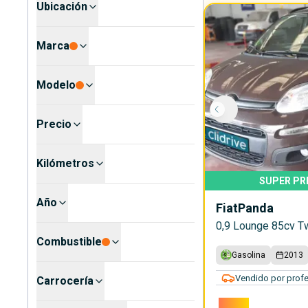
Ubicación
Marca
Modelo
Precio
Kilómetros
SUPER PR
Año
Fiat
Panda
0,9 Lounge 85cv Tw
Combustible
Gasolina
2013
Vendido por profe
Carrocería
3.990€