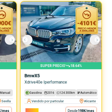
900
€
-
4101
€
SUPER PRECIO
18.64
%
Bmw
X5
Xdrive40e Iperformance
Manual
Gasolina
2016
124.300
km
Automático
Sevilla
Vendido por particular
Alicante
€
/mes
17.900€
Desde
198€
/mes