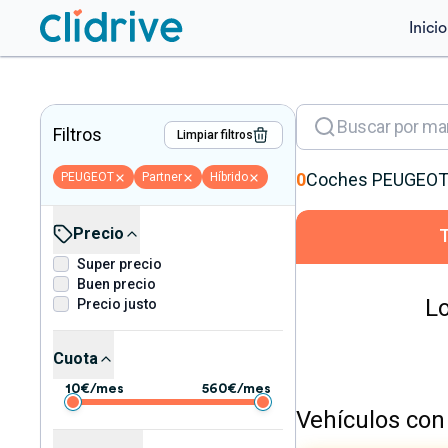
Inicio
Filtros
Limpiar filtros
0
Coches
PEUGEO
PEUGEOT
Partner
Híbrido
Precio
Super precio
Buen precio
Lo
Precio justo
Cuota
10
€/mes
560
€/mes
Vehículos con 