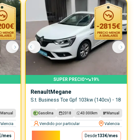
200
€
-
2815
€
SUPER PRECIO
19
%
Renault
Megane
S.t. Business Tce Gpf 103kw (140cv) - 18
Manual
Gasolina
2018
43.000
km
Manual
alencia
Vendido por particular
Valencia
12.000€
€
/mes
Desde
133€
/mes