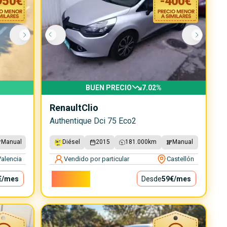
950
€
-
400
€
BUEN PRECIO
7.02
%
Renault
Clio
Authentique Dci 75 Eco2
Manual
Diésel
2015
181.000
km
Manual
alencia
Vendido por particular
Castellón
5.300€
€
/mes
Desde
59€
/mes