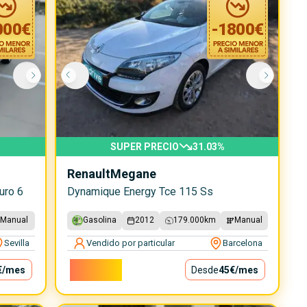
000
€
-
1800
€
SUPER PRECIO
31.03
%
Renault
Megane
uro 6
Dynamique Energy Tce 115 Ss
Manual
Gasolina
2012
179.000
km
Manual
Sevilla
Vendido por particular
Barcelona
4.000€
€
/mes
Desde
45€
/mes