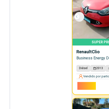
SUPER PR
Renault
Clio
Business Energy D
Diésel
2013
Vendido por partic
4.600€