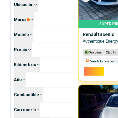
Ubicación
Marca
SUPER PR
Renault
Scenic
Modelo
Authentique Energ
Precio
Gasolina
2015
Vendido por partic
Kilómetros
5.500€
Año
Combustible
Carrocería