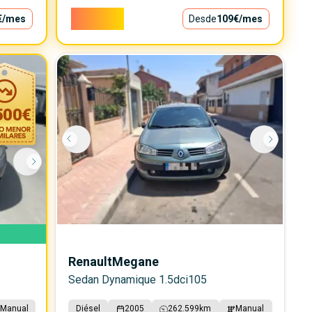
9.850€
€
/mes
Desde
109€
/mes
500
€
Renault
Megane
Sedan Dynamique 1.5dci105
Manual
Diésel
2005
262.599
km
Manual