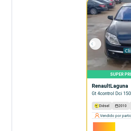
SUPER PR
Renault
Laguna
Gt 4control Dci 15
Diésel
2010
Vendido por partic
2.800€