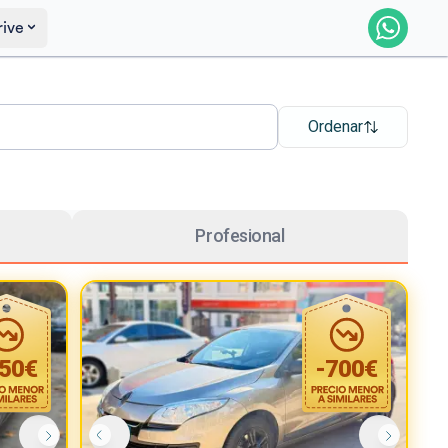
rive
Ordenar
Profesional
50
€
-
700
€