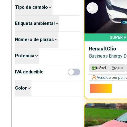
Tipo de cambio
Etiqueta ambiental
SUPER P
Número de plazas
Renault
Clio
Potencia
Business Energy D
Diésel
2018
IVA deducible
Vendido por partic
3.900€
Color