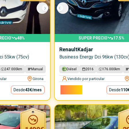
RECIO
48
%
SUPER PRECIO
17.5
%
Renault
Kadjar
ci 55kw (75cv)
Business Energy Dci 96kw (130cv
247.000
km
Manual
Diésel
2016
176.000
km
ular
Girona
Vendido por particular
9.900€
Desde
43€
/mes
Desde
110