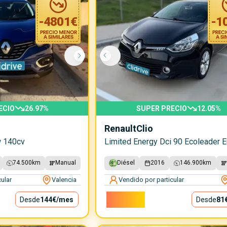
-
4801
€
-
1
ECIO
26.97
%
SUPER PRECIO
12.05
%
Renault
Clio
w 140cv
Limited Energy Dci 90 Ecoleader E
74.500
km
Manual
Diésel
2016
146.900
km
ular
Valencia
Vendido por particular
7.300€
Desde
144€
/mes
Desde
81