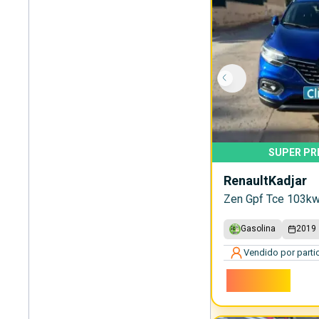
SUPER PR
Renault
Kadjar
Zen Gpf Tce 103k
Gasolina
2019
Vendido por partic
13.000€