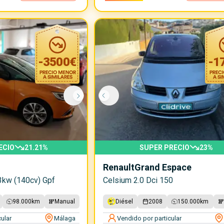
-
3500
€
-
1
ECIO
21.21
%
SUPER PRECIO
23
%
Renault
Grand Espace
3kw (140cv) Gpf
Celsium 2.0 Dci 150
98.000
km
Manual
Diésel
2008
150.000
km
ular
Málaga
Vendido por particular