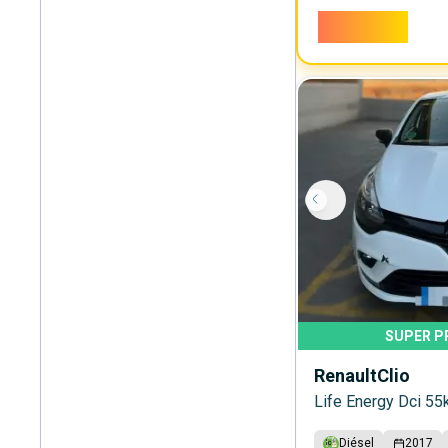
13.000€
SUPER P
Renault
Clio
Life Energy Dci 55
Diésel
2017