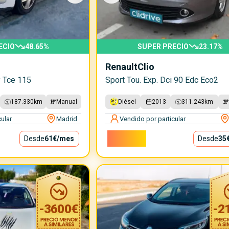
ECIO
48.65
%
SUPER PRECIO
23.17
%
Renault
Clio
y Tce 115
Sport Tou. Exp. Dci 90 Edc Eco2
187.330
km
Manual
Diésel
2013
311.243
km
ular
Madrid
Vendido por particular
3.150€
Desde
61€
/mes
Desde
35
-
3600
€
-
2