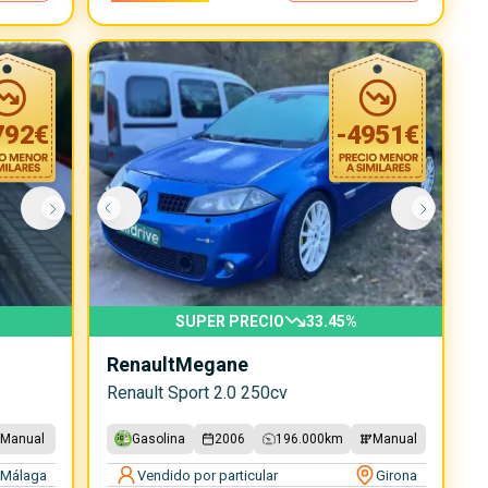
792
€
-
4951
€
SUPER PRECIO
33.45
%
Renault
Megane
Renault Sport 2.0 250cv
Manual
Gasolina
2006
196.000
km
Manual
Málaga
Vendido por particular
Girona