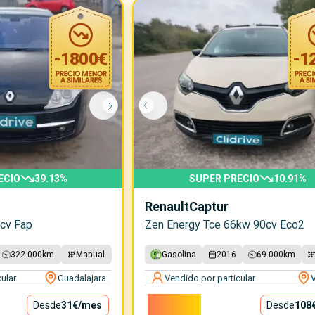
-
1800
€
-
1
ECIO
39.13
%
SUPER PRECIO
10.91
%
Renault
Captur
0cv Fap
Zen Energy Tce 66kw 90cv Eco2
322.000
km
Manual
Gasolina
2016
69.000
km
ular
Guadalajara
Vendido por particular
V
9.800€
Desde
31€
/mes
Desde
108