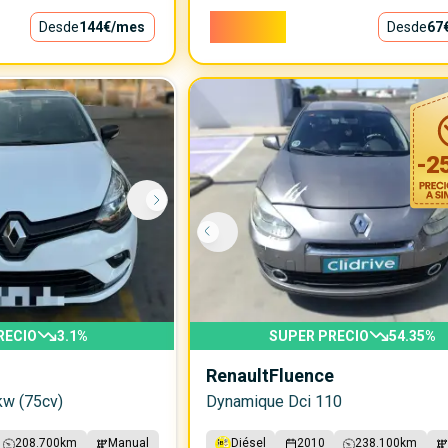
6.000€
Desde
144€
/mes
Desde
67
-
2
RECIO
3.1
%
SUPER PRECIO
54.35
%
Renault
Fluence
kw (75cv)
Dynamique Dci 110
208.700
km
Manual
Diésel
2010
238.100
km