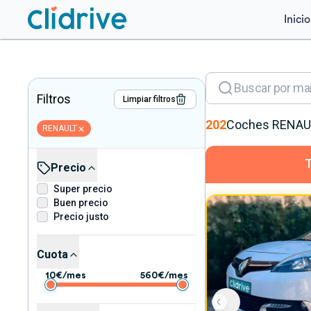
Inicio
Filtros
Limpiar filtros
202
Coches
RENAU
RENAULT
Precio
Super precio
Buen precio
Precio justo
Cuota
10
€/mes
560
€/mes