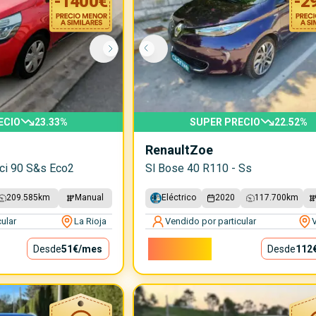
-
1400
€
-
2
ECIO
23.33
%
SUPER PRECIO
22.52
%
Renault
Zoe
ci 90 S&s Eco2
Sl Bose 40 R110 - Ss
209.585
km
Manual
Eléctrico
2020
117.700
km
ular
La Rioja
Vendido por particular
V
10.150€
Desde
51€
/mes
Desde
112