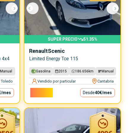
SUPER PRECIO
51.35
%
Renault
Scenic
) 4x4
Limited Energy Tce 115
Manual
Gasolina
2015
186.656
km
Manual
Toledo
Vendido por particular
Cantabria
3.600€
€
/mes
Desde
40€
/mes