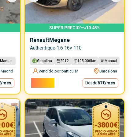
SUPER PRECIO
10.45
%
Renault
Megane
Authentique 1.6 16v 110
Manual
Gasolina
2012
105.000
km
Manual
Madrid
Vendido por particular
Barcelona
6.000€
€
/mes
Desde
67€
/mes
100
€
-
3800
€