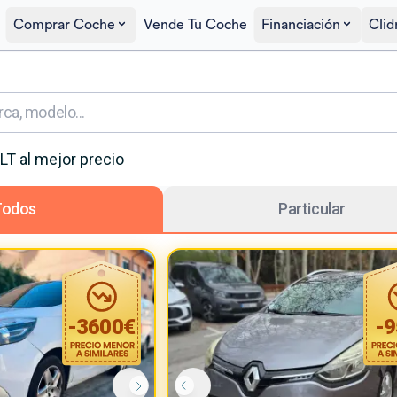
Comprar Coche
Vende Tu Coche
Financiación
Clid
LT
al mejor precio
Todos
Particular
-
3600
€
-
9