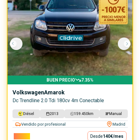
-
1007
€
BUEN PRECIO
7.35
%
Volkswagen
Amarok
Dc Trendline 2.0 Tdi 180cv 4m Conectable
Diésel
2013
159.450
km
Manual
Vendido por profesional
Madrid
12.690€
Desde
140€
/mes