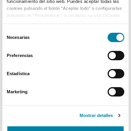
funcionamiento del sitio web. Puedes aceptar todas las
cookies pulsando el botón “Aceptar todo” o configurarlas
pulsando en “Personalizar”, o rechazar su uso clicando
en “Rechazar todas”. Más información en la
Política de
Cookies
.
Selección
Necesarias
de
consentimiento
Preferencias
Estadística
Marketing
Mostrar detalles