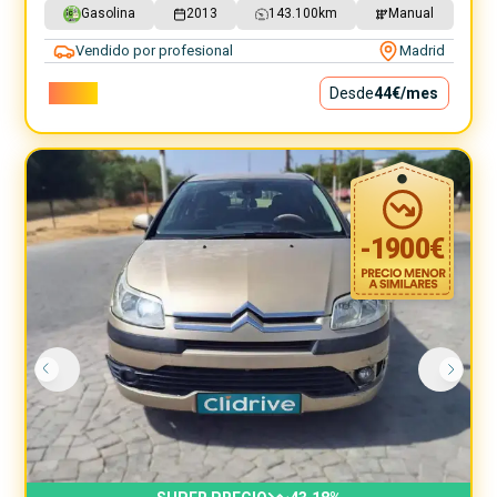
Gasolina
2013
143.100
km
Manual
Vendido por profesional
Madrid
3.990€
Desde
44€
/mes
-
1900
€