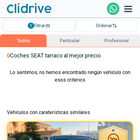
Comprar Coche
Filtrar
Ordenar
3
Todos Los Coches
Todos
Particular
Profesional
Profesional
0
Coches
SEAT
tarraco
al mejor precio
Particular
Lo sentimos, no hemos encontrado ningún vehículo con
esos criterios
Financiación
Vehículos con caraterísticas similares
Clidrive