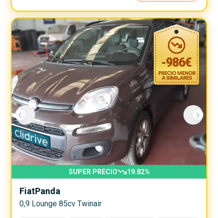
-
986
€
SUPER PRECIO
19.82
%
Fiat
Panda
0,9 Lounge 85cv Twinair