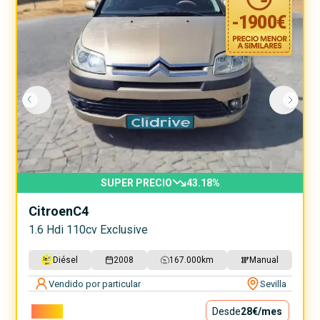
-
1900
€
SUPER PRECIO
43.18
%
Citroen
C4
1.6 Hdi 110cv Exclusive
Diésel
2008
167.000
km
Manual
Vendido por particular
Sevilla
2.500€
Desde
28€
/mes