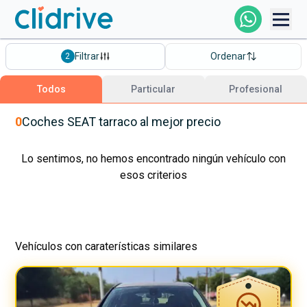
Comprar Coche
Filtrar
Ordenar
2
Todos Los Coches
Todos
Particular
Profesional
Profesional
0
Coches
SEAT
tarraco
al mejor precio
Particular
Lo sentimos, no hemos encontrado ningún vehículo con
esos criterios
Financiación
Vehículos con caraterísticas similares
Clidrive