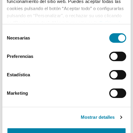
funcionamiento del sitio web. Puedes aceptar todas las
cookies pulsando el botón “Aceptar todo” o configurarlas
pulsando en “Personalizar”, o rechazar su uso clicando
en “Rechazar todas”. Más información en la
Política de
Cookies
.
Selección
Necesarias
de
consentimiento
Preferencias
Estadística
Marketing
Mostrar detalles