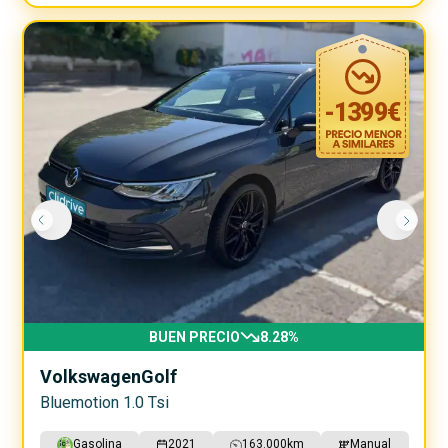
-
1399
€
BUEN PRECIO
8.28
%
Volkswagen
Golf
Bluemotion 1.0 Tsi
Gasolina
2021
163.000
km
Manual