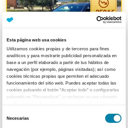
-
2501
€
Esta página web usa cookies
Utilizamos cookies propias y de terceros para fines
analíticos y para mostrarte publicidad personalizada en
base a un perfil elaborado a partir de tus hábitos de
navegación (por ejemplo, páginas visitadas); así como
cookies técnicas propias que permiten el adecuado
SUPER PRECIO
14.71
%
funcionamiento del sitio web. Puedes aceptar todas las
Volkswagen
Golf
cookies pulsando el botón “Aceptar todo” o configurarlas
Viii 2.0 Tsi R 4motion
pulsando en “Personalizar”, o rechazar su uso clicando
en “Rechazar todas”. Más información en la
Política de
Gasolina
1988
218.404
km
Manual
Cookies
.
Selección
Vendido por particular
Madrid
Necesarias
de
consentimiento