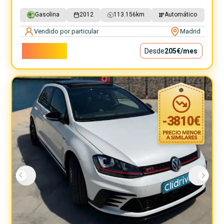
Gasolina
2012
113.156
km
Automático
Vendido por particular
Madrid
18.600€
Desde
205€
/mes
-
3810
€