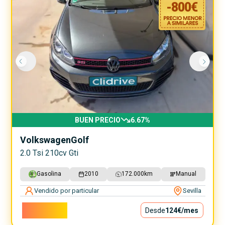
-
800
€
BUEN PRECIO
6.67
%
Volkswagen
Golf
2.0 Tsi 210cv Gti
Gasolina
2010
172.000
km
Manual
Vendido por particular
Sevilla
11.200€
Desde
124€
/mes