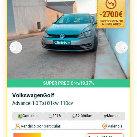
-
2700
€
SUPER PRECIO
18.37
%
Volkswagen
Golf
Advance 1.0 Tsi 81kw 110cv
Gasolina
2018
82.000
km
Manual
Vendido por particular
Valencia