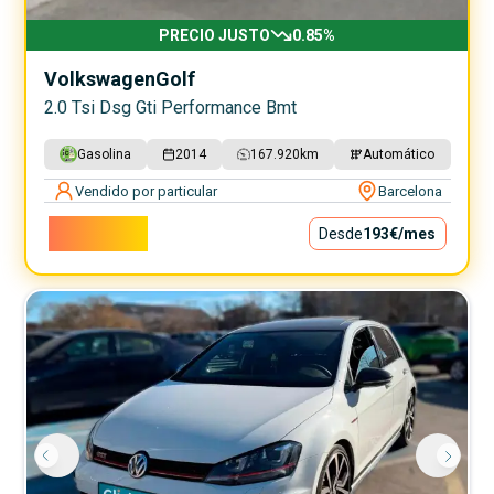
PRECIO JUSTO
0.85
%
Volkswagen
Golf
2.0 Tsi Dsg Gti Performance Bmt
Gasolina
2014
167.920
km
Automático
Vendido por particular
Barcelona
17.450€
Desde
193€
/mes