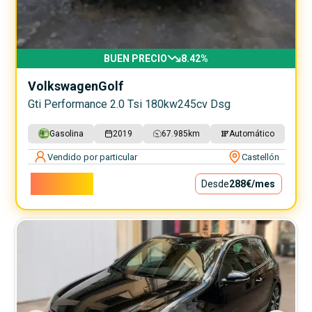
BUEN PRECIO
8.42
%
Volkswagen
Golf
Gti Performance 2.0 Tsi 180kw245cv Dsg
Gasolina
2019
67.985
km
Automático
Vendido por particular
Castellón
26.100€
Desde
288€
/mes