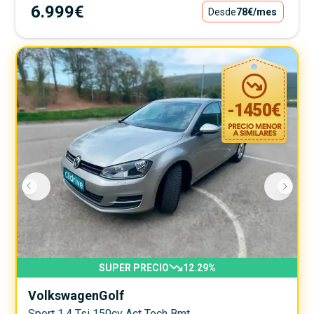
6.999€
Desde
78€
/mes
-
1450
€
SUPER PRECIO
12.29
%
Volkswagen
Golf
Sport 1.4 Tsi 150cv Act Tech Bmt