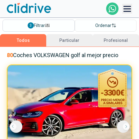
Comprar Coche
Filtrar
Ordenar
3
Todos Los Coches
Todos
Particular
Profesional
Profesional
80
Coches
VOLKSWAGEN
golf
al mejor precio
Particular
-
3300
€
Financiación
Clidrive