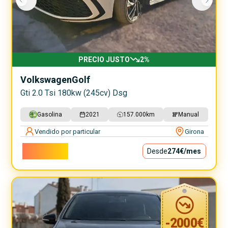
PRECIO JUSTO
2
%
Volkswagen
Golf
Gti 2.0 Tsi 180kw (245cv) Dsg
Gasolina
2021
157.000
km
Manual
Vendido por particular
Girona
24.800€
Desde
274€
/mes
-
2000
€