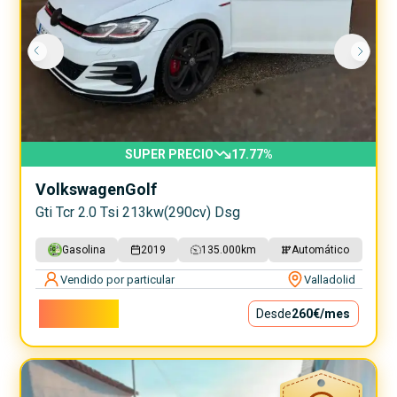
SUPER PRECIO
17.77
%
Volkswagen
Golf
Gti Tcr 2.0 Tsi 213kw(290cv) Dsg
Gasolina
2019
135.000
km
Automático
Vendido por particular
Valladolid
23.600€
Desde
260€
/mes