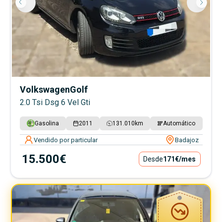
Volkswagen
Golf
2.0 Tsi Dsg 6 Vel Gti
Gasolina
2011
131.010
km
Automático
Vendido por particular
Badajoz
15.500€
Desde
171€
/mes