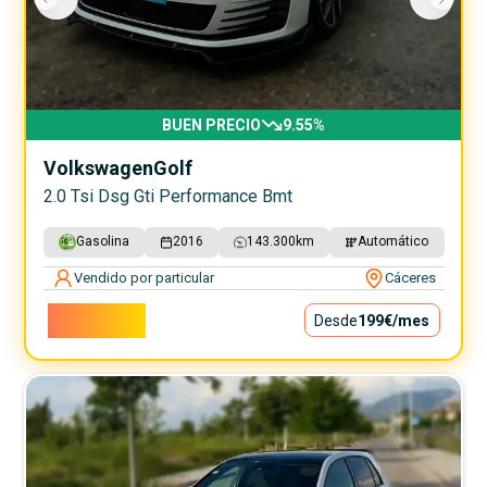
BUEN PRECIO
9.55
%
Volkswagen
Golf
2.0 Tsi Dsg Gti Performance Bmt
Gasolina
2016
143.300
km
Automático
Vendido por particular
Cáceres
18.000€
Desde
199€
/mes