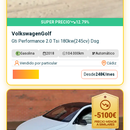
SUPER PRECIO
12.79
%
Volkswagen
Golf
Gti Performance 2.0 Tsi 180kw(245cv) Dsg
Gasolina
2018
104.000
km
Automático
Vendido por particular
Cádiz
22.500€
Desde
248€
/mes
-
5100
€