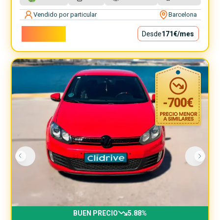
Vendido por particular
Barcelona
15.500€
Desde
171€
/mes
-
700
€
BUEN PRECIO
5.88
%