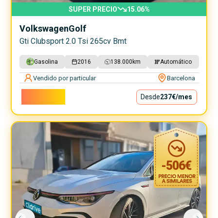
SUPER PRECIO
15.06
%
Volkswagen
Golf
Gti Clubsport 2.0 Tsi 265cv Bmt
Gasolina
2016
138.000
km
Automático
Vendido por particular
Barcelona
21.490€
Desde
237€
/mes
-
506
€