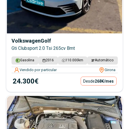
Volkswagen
Golf
Gti Clubsport 2.0 Tsi 265cv Bmt
Gasolina
2016
110.000
km
Automático
Vendido por particular
Girona
24.300€
Desde
268€
/mes