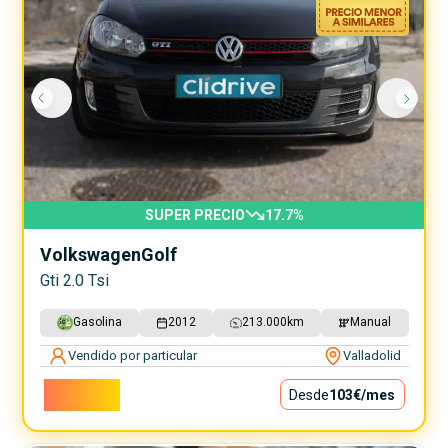
SUPER PRECIO
17.7
%
Volkswagen
Golf
Gti 2.0 Tsi
Gasolina
2012
213.000
km
Manual
Vendido por particular
Valladolid
9.300€
Desde
103€
/mes