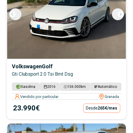
Volkswagen
Golf
Gti Clubsport 2.0 Tsi Bmt Dsg
Gasolina
2016
156.000
km
Automático
Vendido por particular
Granada
23.990€
Desde
265€
/mes