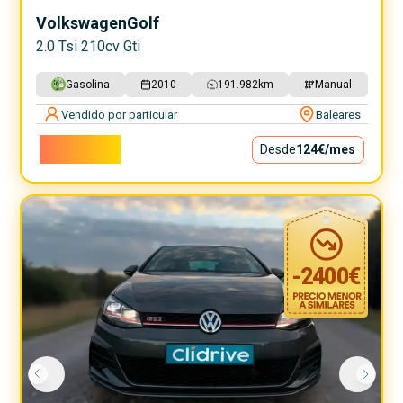
Volkswagen
Golf
2.0 Tsi 210cv Gti
Gasolina
2010
191.982
km
Manual
Vendido por particular
Baleares
11.200€
Desde
124€
/mes
-
2400
€