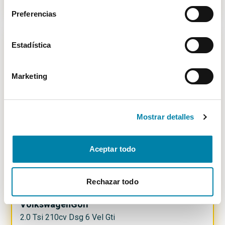
14.500€
Desde
160€
/mes
Preferencias
Estadística
-
800
€
Marketing
Mostrar detalles
Aceptar todo
Rechazar todo
BUEN PRECIO
6.25
%
Volkswagen
Golf
2.0 Tsi 210cv Dsg 6 Vel Gti