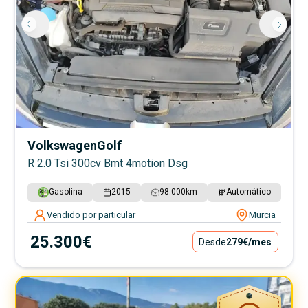
Volkswagen
Golf
R 2.0 Tsi 300cv Bmt 4motion Dsg
Gasolina
2015
98.000
km
Automático
Vendido por particular
Murcia
25.300€
Desde
279€
/mes