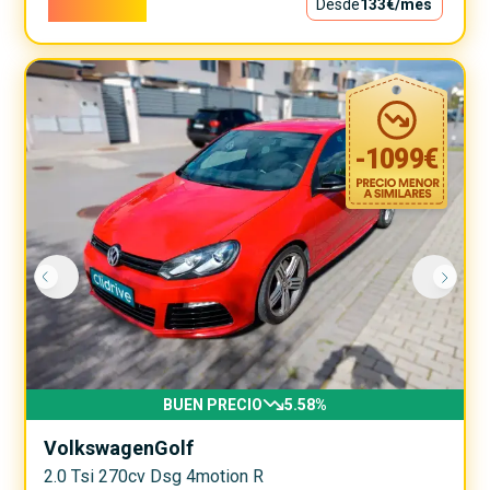
12.000€
Desde
133€
/mes
-
1099
€
BUEN PRECIO
5.58
%
Volkswagen
Golf
2.0 Tsi 270cv Dsg 4motion R