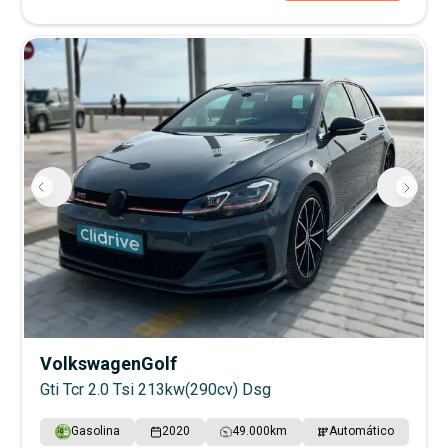
Volkswagen
Golf
Gti Tcr 2.0 Tsi 213kw(290cv) Dsg
Gasolina
2020
49.000
km
Automático