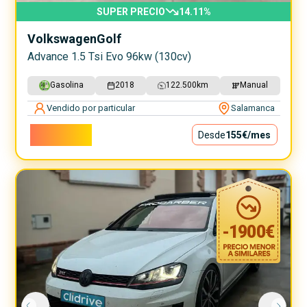
SUPER PRECIO
14.11
%
Volkswagen
Golf
Advance 1.5 Tsi Evo 96kw (130cv)
Gasolina
2018
122.500
km
Manual
Vendido por particular
Salamanca
14.000€
Desde
155€
/mes
-
1900
€