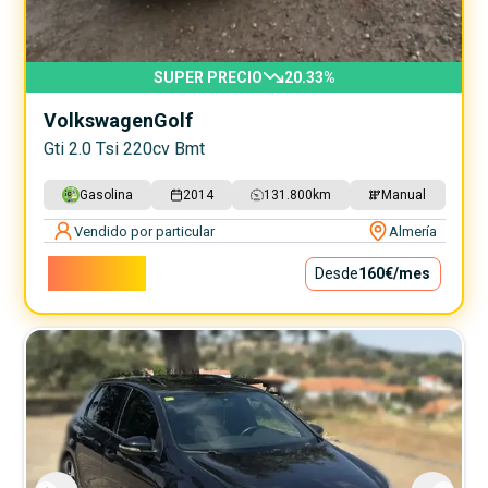
SUPER PRECIO
20.33
%
Volkswagen
Golf
Gti 2.0 Tsi 220cv Bmt
Gasolina
2014
131.800
km
Manual
Vendido por particular
Almería
14.500€
Desde
160€
/mes