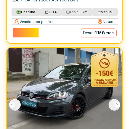
Gasolina
2014
166.600
km
Manual
Vendido por particular
Navarra
10.350€
Desde
115€
/mes
-
150
€