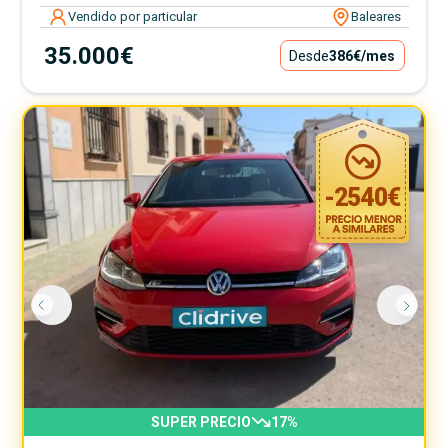
Vendido por particular
Baleares
35.000€
Desde
386€
/mes
-
2540
€
SUPER PRECIO
17
%