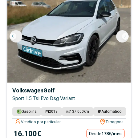
Volkswagen
Golf
Sport 1.5 Tsi Evo Dsg Variant
Gasolina
2018
137.000
km
Automático
Vendido por particular
Tarragona
16.100€
Desde
178€
/mes