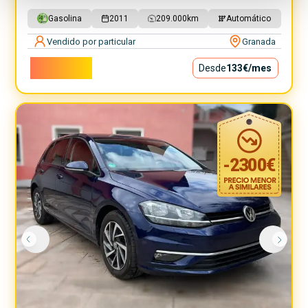
Gasolina
2011
209.000
km
Automático
Vendido por particular
Granada
12.000€
Desde
133€
/mes
-
2300
€