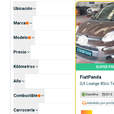
Ubicación
Marca
Modelo
Precio
Kilómetros
SUPER PR
Fiat
Panda
Año
0,9 Lounge 85cv Tw
Gasolina
2013
Combustible
Vendido por profe
Carrocería
3.990€