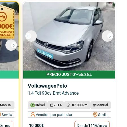
900
€
PRECIO JUSTO
5.26
%
Volkswagen
Polo
1.4 Tdi 90cv Bmt Advance
Manual
Diésel
2014
107.000
km
Manual
Sevilla
Vendido por particular
Sevilla
€
/mes
10.000€
Desde
111€
/mes