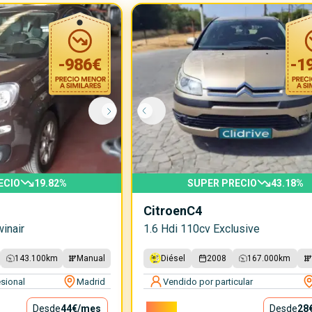
-
986
€
-
1
ECIO
19.82
%
SUPER PRECIO
43.18
%
Citroen
C4
inair
1.6 Hdi 110cv Exclusive
143.100
km
Manual
Diésel
2008
167.000
km
sional
Madrid
Vendido por particular
Desde
44€
/mes
2.500€
Desde
28