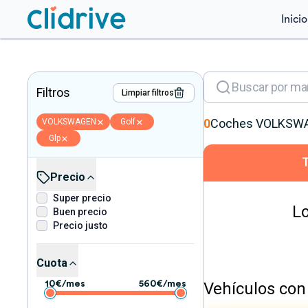
Inicio
Filtros
Limpiar filtros
0
Coches
VOLKSW
VOLKSWAGEN
Golf
Glp
Precio
Super precio
Lo
Buen precio
Precio justo
Cuota
Vehículos con 
10
€/mes
560
€/mes