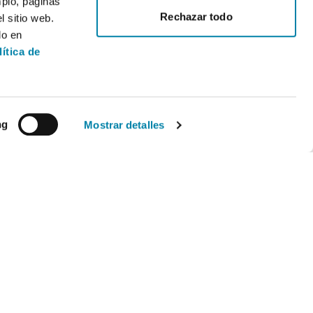
mplo, páginas
Rechazar todo
 sitio web.
do en
lítica de
ng
Mostrar detalles
Legal