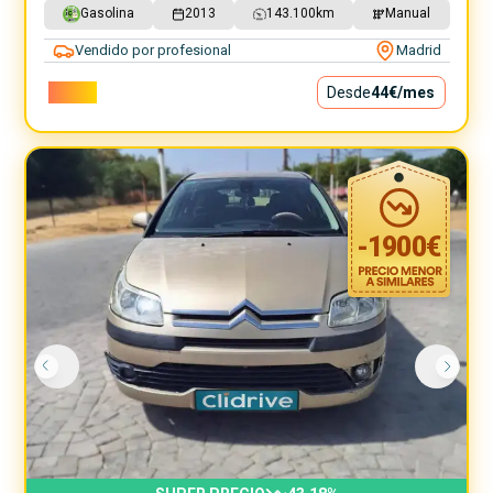
Gasolina
2013
143.100
km
Manual
Vendido por profesional
Madrid
3.990€
Desde
44€
/mes
-
1900
€