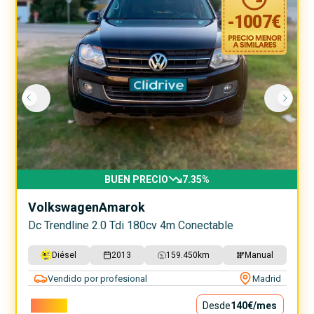
-
1007
€
BUEN PRECIO
7.35
%
Volkswagen
Amarok
Dc Trendline 2.0 Tdi 180cv 4m Conectable
Diésel
2013
159.450
km
Manual
Vendido por profesional
Madrid
12.690€
Desde
140€
/mes