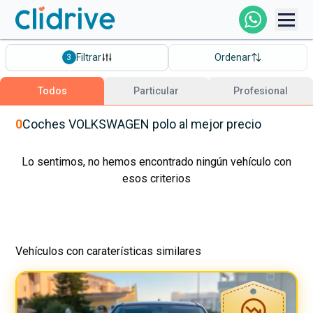
Comprar Coche
Filtrar
Ordenar
3
Todos Los Coches
Todos
Particular
Profesional
Profesional
0
Coches
VOLKSWAGEN
polo
al mejor precio
Particular
Lo sentimos, no hemos encontrado ningún vehículo con
esos criterios
Financiación
Vehículos con caraterísticas similares
Clidrive