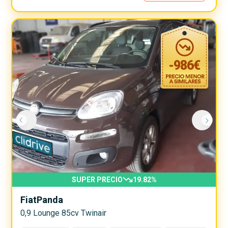
-
986
€
SUPER PRECIO
19.82
%
Fiat
Panda
0,9 Lounge 85cv Twinair