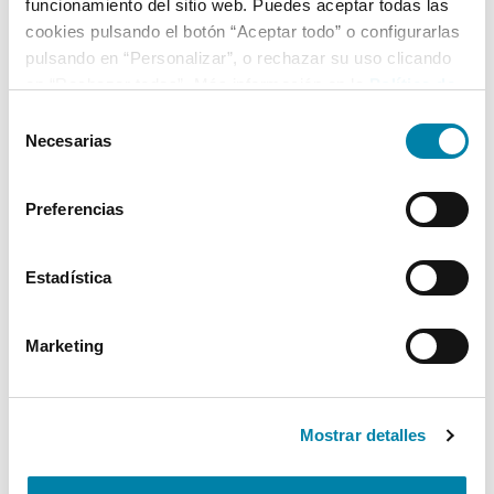
funcionamiento del sitio web. Puedes aceptar todas las
cookies pulsando el botón “Aceptar todo” o configurarlas
pulsando en “Personalizar”, o rechazar su uso clicando
en “Rechazar todas”. Más información en la
Política de
Cookies
.
Selección
Necesarias
de
consentimiento
Preferencias
Estadística
Marketing
Mostrar detalles