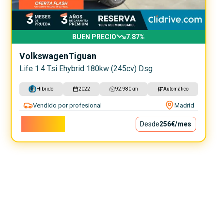
BUEN PRECIO
7.87
%
Volkswagen
Tiguan
Life 1.4 Tsi Ehybrid 180kw (245cv) Dsg
Híbrido
2022
92.980
km
Automático
Vendido por profesional
Madrid
23.200€
Desde
256€
/mes