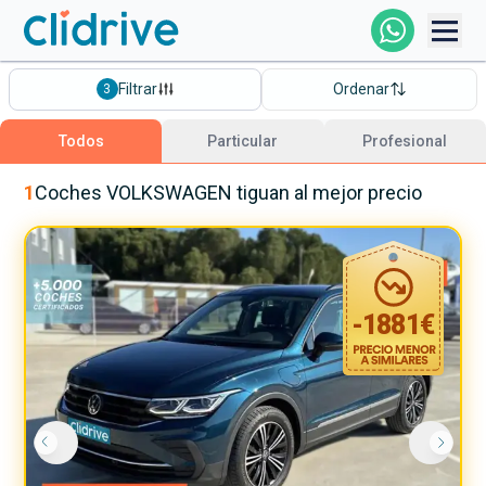
Comprar Coche
Filtrar
Ordenar
3
Todos Los Coches
Todos
Particular
Profesional
Profesional
1
Coches
VOLKSWAGEN
tiguan
al mejor precio
Particular
-
1881
€
Financiación
Clidrive