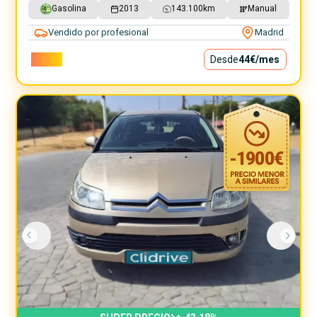
Gasolina
2013
143.100
km
Manual
Vendido por profesional
Madrid
3.990€
Desde
44€
/mes
-
1900
€