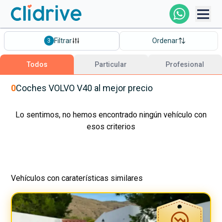
Comprar Coche
Filtrar
Ordenar
3
Todos Los Coches
Todos
Particular
Profesional
Profesional
0
Coches
VOLVO
V40
al mejor precio
Particular
Lo sentimos, no hemos encontrado ningún vehículo con
esos criterios
Financiación
Vehículos con caraterísticas similares
Clidrive