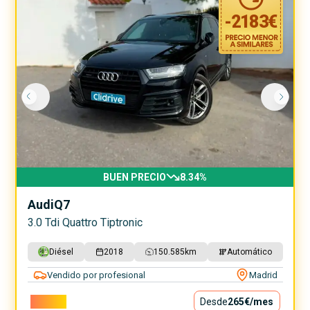
-
2183
€
BUEN PRECIO
8.34
%
Audi
Q7
3.0 Tdi Quattro Tiptronic
Diésel
2018
150.585
km
Automático
Vendido por profesional
Madrid
23.990€
Desde
265€
/mes