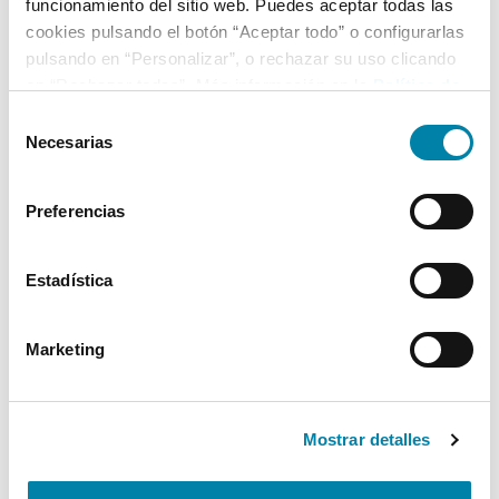
funcionamiento del sitio web. Puedes aceptar todas las
cookies pulsando el botón “Aceptar todo” o configurarlas
pulsando en “Personalizar”, o rechazar su uso clicando
en “Rechazar todas”. Más información en la
Política de
Cookies
.
Selección
Necesarias
de
consentimiento
Preferencias
Estadística
Marketing
Mostrar detalles