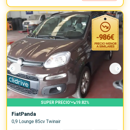
-
986
€
SUPER PRECIO
19.82
%
Fiat
Panda
0,9 Lounge 85cv Twinair