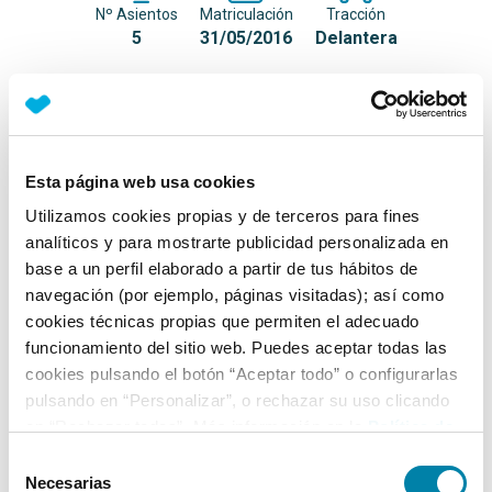
Nº Asientos
Matriculación
Tracción
5
31/05/2016
Delantera
Equipamiento*
Detalles destacados
Esta página web usa cookies
Mandos en el volante
Utilizamos cookies propias y de terceros para fines
analíticos y para mostrarte publicidad personalizada en
Aire Acondicionado
base a un perfil elaborado a partir de tus hábitos de
Auto Start&Stop
navegación (por ejemplo, páginas visitadas); así como
cookies técnicas propias que permiten el adecuado
+ Ver todos
funcionamiento del sitio web. Puedes aceptar todas las
cookies pulsando el botón “Aceptar todo” o configurarlas
Ficha técnica
pulsando en “Personalizar”, o rechazar su uso clicando
en “Rechazar todas”. Más información en la
Política de
Cookies
.
Exterior
Selección
Necesarias
de