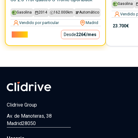
Gasolina
Gasolina
2014
162.000
km
Automático
Vendido p
Vendido por particular
Madrid
23.700€
20.500€
Desde
226€
/mes
Clidrive Group
Av. de Manoteras, 38
Madrid
28050