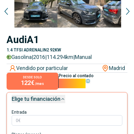
Audi
A1
1.4 TFSI ADRENALIN2 92KW
Gasolina
|
2016
|
114.294
km
|
Manual
Vendido por particular
Madrid
Precio al contado
DESDE SOLO
122€
11.000€
/mes
Elige tu financiación
Entrada