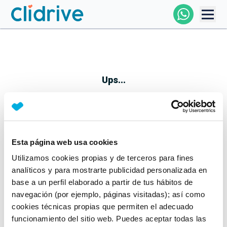
Comprar Coche
Todos Los Coches
Ups...
Profesional
Particular
Esta página web usa cookies
Parece que algo no ha ido bien
Utilizamos cookies propias y de terceros para fines
Financiación
No te preocupes, estamos trabajando en ello
analíticos y para mostrarte publicidad personalizada en
Mientras tanto, puedes echarle un vistazo a nuestros
base a un perfil elaborado a partir de tus hábitos de
Clidrive
coches:
navegación (por ejemplo, páginas visitadas); así como
cookies técnicas propias que permiten el adecuado
Ver coches
funcionamiento del sitio web. Puedes aceptar todas las