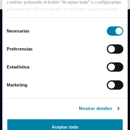
cookies pulsando el botón “Aceptar todo” o configurarlas
pulsando en “Personalizar”, o rechazar su uso clicando
en “Rechazar todas”. Más información en la
Política de
Cookies
.
Selección
Necesarias
de
consentimiento
Clidrive Group
Preferencias
Av. de Manoteras, 38
Madrid
28050
Estadística
Horario
Marketing
Lunes a Viernes
de 09:00 a 19:30
Compra un coche
+34 619 98 96 56
Mostrar detalles
Vende tu coche
+34 638 97 97 84
Aceptar todo