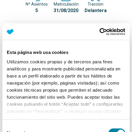
Nº Asientos
Matriculación
Tracción
5
31/08/2020
Delantera
Equipamiento*
Detalles destacados
Esta página web usa cookies
Cable de carga incluido
Utilizamos cookies propias y de terceros para fines
Faros LED
analíticos y para mostrarte publicidad personalizada en
base a un perfil elaborado a partir de tus hábitos de
Arranque sin llave
navegación (por ejemplo, páginas visitadas); así como
+ Ver todos
cookies técnicas propias que permiten el adecuado
funcionamiento del sitio web. Puedes aceptar todas las
Ficha técnica
cookies pulsando el botón “Aceptar todo” o configurarlas
pulsando en “Personalizar”, o rechazar su uso clicando
en “Rechazar todas”. Más información en la
Política de
Exterior
Cookies
.
Selección