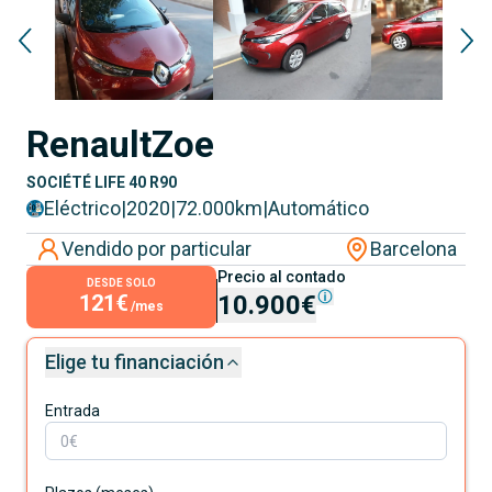
Renault
Zoe
SOCIÉTÉ LIFE 40 R90
Eléctrico
|
2020
|
72.000
km
|
Automático
Vendido por particular
Barcelona
Precio al contado
DESDE SOLO
121€
10.900€
/mes
Elige tu financiación
Entrada