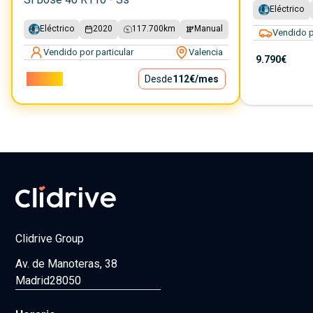
Eléctrico
Eléctrico
2020
117.700
km
Manual
Vendido p
Vendido por particular
Valencia
9.790€
10.150€
Desde
112€
/mes
Clidrive Group
Av. de Manoteras, 38
Madrid
28050