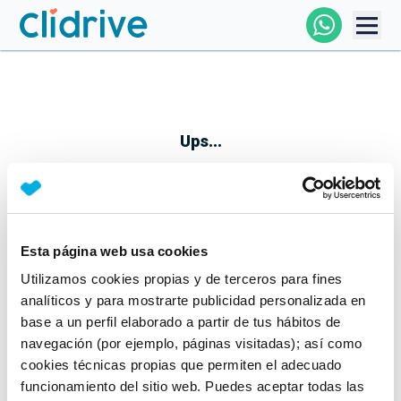
Comprar Coche
Todos Los Coches
Ups...
Profesional
Particular
Esta página web usa cookies
Parece que algo no ha ido bien
Utilizamos cookies propias y de terceros para fines
Financiación
No te preocupes, estamos trabajando en ello
analíticos y para mostrarte publicidad personalizada en
Mientras tanto, puedes echarle un vistazo a nuestros
base a un perfil elaborado a partir de tus hábitos de
Clidrive
coches:
navegación (por ejemplo, páginas visitadas); así como
cookies técnicas propias que permiten el adecuado
Ver coches
funcionamiento del sitio web. Puedes aceptar todas las