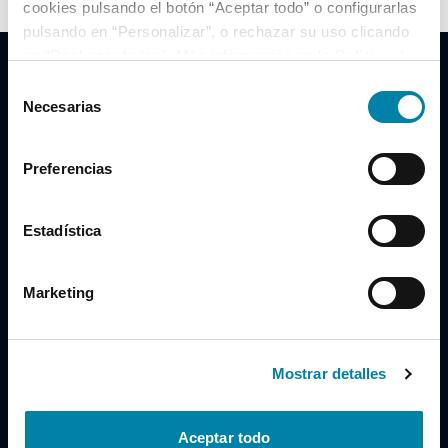
cookies pulsando el botón “Aceptar todo” o configurarlas
pulsando en “Personalizar”, o rechazar su uso clicando
en “Rechazar todas”. Más información en la
Política de
Cookies
.
Selección
Necesarias
de
consentimiento
Clidrive Group
Preferencias
Av. de Manoteras, 38
Madrid
28050
Estadística
Horario
Marketing
Lunes a Viernes
de 09:00 a 19:30
Compra un coche
+34 619 98 96 56
Mostrar detalles
Vende tu coche
+34 638 97 97 84
Aceptar todo